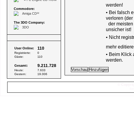
werden!
Commodore:
• Bei falsch
Amiga CD³²
verloren (der
The 3DO Company:
der meisten B
3DO
unsicher ist!
•
Nicht regis
Besucher
mehr editiere
110
User Online:
Registrierte:
0
• Beim Klick
Gäste:
110
werden.
9.211.728
Gesamt:
Heute:
7.633
Gestern:
19.006
© Copyrig
Sei