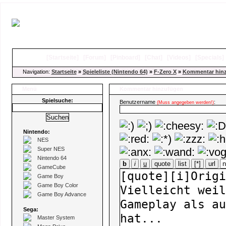
[
Startseite
]
[
Forum
]
[
Pinboard
]
[
Chat
]
[
Videos
]
[
Specials
Navigation:
Startseite
»
Spieleliste (Nintendo 64)
»
F-Zero X
»
Kommentar hin
Menü
Kommentar hinzufügen
Spielsuche:
Benutzername
:
(Muss angegeben werden!)
Nintendo:
NES
Super NES
Nintendo 64
b
i
u
quote
list
[*]
url
GameCube
Game Boy
Game Boy Color
Game Boy Advance
Sega:
Master System