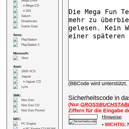
Mega Drive
»
Mega-CD
»
32X
Saturn
Dreamcast
Game Gear
Sony:
PlayStation
PlayStation 2
Microsoft:
Xbox
Atari:
2600 VCS
Jaguar
»
Jaguar CD
(BBCode wird unterstützt
Lynx
SNK:
Sicherheitscode in da
Neo Geo
(Nur
GROSSBUCHSTAB
Neo Geo CD
Ziffern für die Eingabe 
Neo Geo Pocket
Hinweise
:
NEC:
PC Engine
•
WICHTIG:
N
»
PC Engine CD-ROM²