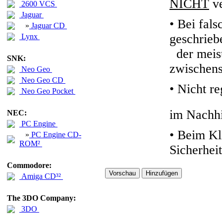
NICHT
ve
2600 VCS
Jaguar
• Bei fals
»
Jaguar CD
geschrieb
Lynx
der meiste
SNK:
zwischens
Neo Geo
Neo Geo CD
•
Nicht re
Neo Geo Pocket
im Nachhi
NEC:
PC Engine
• Beim Kl
»
PC Engine CD-
ROM²
Sicherhei
Commodore:
Amiga CD³²
The 3DO Company:
3DO