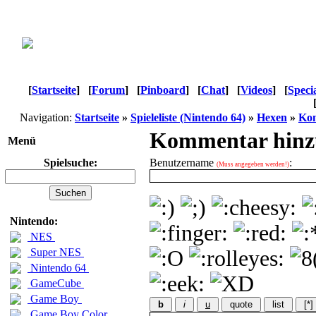
[
Startseite
]
[
Forum
]
[
Pinboard
]
[
Chat
]
[
Videos
]
[
Speci
Navigation:
Startseite
»
Spieleliste (Nintendo 64)
»
Hexen
»
Kom
Kommentar hinz
Menü
Spielsuche:
Benutzername
:
(Muss angegeben werden!)
Nintendo:
NES
Super NES
Nintendo 64
GameCube
Game Boy
b
i
u
quote
list
[*]
Game Boy Color