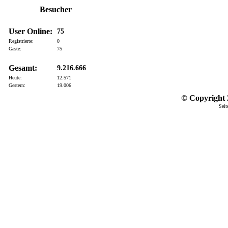
Besucher
User Online:
75
Registrierte:
0
Gäste:
75
Gesamt:
9.216.666
Heute:
12.571
Gestern:
19.006
© Copyright 2
Seit