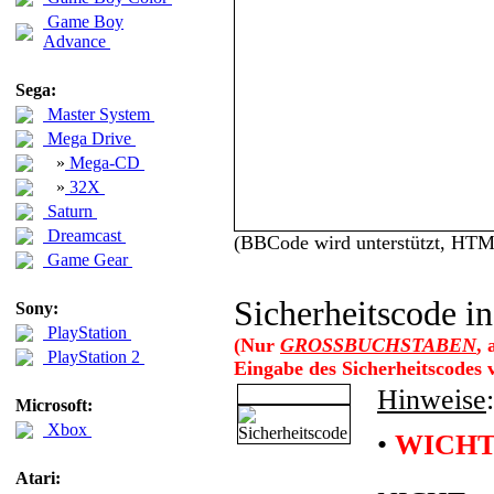
Game Boy
Advance
Sega:
Master System
Mega Drive
»
Mega-CD
»
32X
Saturn
Dreamcast
(BBCode wird unterstützt, HT
Game Gear
Sicherheitscode in
Sony:
PlayStation
(Nur
GROSSBUCHSTABEN
,
PlayStation 2
Eingabe des Sicherheitscodes
Hinweise
:
Microsoft:
Xbox
•
WICHT
Atari: