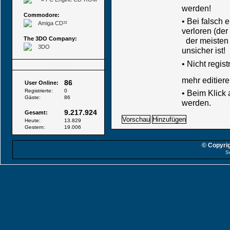
werden!
Commodore:
• Bei falsch
Amiga CD³²
verloren (der
The 3DO Company:
der meisten B
3DO
unsicher ist!
•
Nicht regis
Besucher
mehr editiere
86
User Online:
Registrierte:
0
• Beim Klick
Gäste:
86
werden.
9.217.924
Gesamt:
Heute:
13.829
Gestern:
19.006
© Copyrig
S