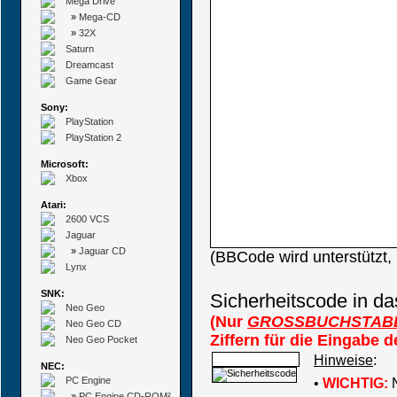
Mega Drive
»
Mega-CD
»
32X
Saturn
Dreamcast
Game Gear
Sony:
PlayStation
PlayStation 2
Microsoft:
Xbox
Atari:
2600 VCS
Jaguar
»
Jaguar CD
(BBCode wird unterstützt
Lynx
SNK:
Sicherheitscode in da
Neo Geo
(Nur
GROSSBUCHSTAB
Neo Geo CD
Ziffern für die Eingabe 
Neo Geo Pocket
Hinweise
:
NEC:
PC Engine
•
WICHTIG:
N
»
PC Engine CD-ROM²