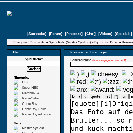
[
Startseite
]
[
Forum
]
[
Pinboard
]
[
Chat
]
[
Videos
]
[
Specials
Navigation:
Startseite
»
Spieleliste (Master System)
»
Dynamite Duke
»
Kommen
Menü
Kommentar hinzufügen
Spielsuche:
Benutzername
:
(Muss angegeben werden!)
Nintendo:
NES
Super NES
Nintendo 64
b
i
u
quote
list
[*]
url
GameCube
Game Boy
Game Boy Color
Game Boy Advance
Sega:
Master System