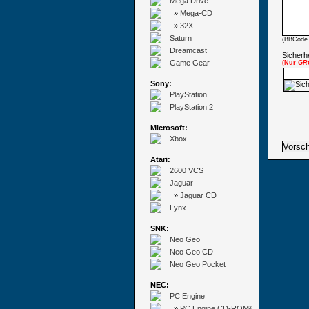
Mega Drive
»
Mega-CD
»
32X
Saturn
(BBCode 
Dreamcast
Sicherhe
Game Gear
(Nur
GR
Sony:
PlayStation
PlayStation 2
Microsoft:
Xbox
Atari:
2600 VCS
Jaguar
»
Jaguar CD
Lynx
SNK:
Neo Geo
Neo Geo CD
Neo Geo Pocket
NEC:
PC Engine
»
PC Engine CD-ROM²