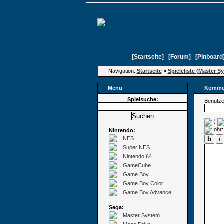
[
Startseite
]
[
Forum
]
[
Pinboard
Navigation:
Startseite
»
Spieleliste (Master S
Menü
Kommen
Spielsuche:
Benutz
Nintendo:
NES
b
i
Super NES
Nintendo 64
GameCube
Game Boy
Game Boy Color
Game Boy Advance
Sega:
Master System