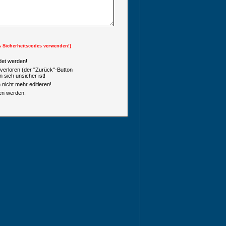
s Sicherheitscodes verwenden!)
et werden!
verloren (der "Zurück"-Button
 sich unsicher ist!
nicht mehr editieren!
en werden.