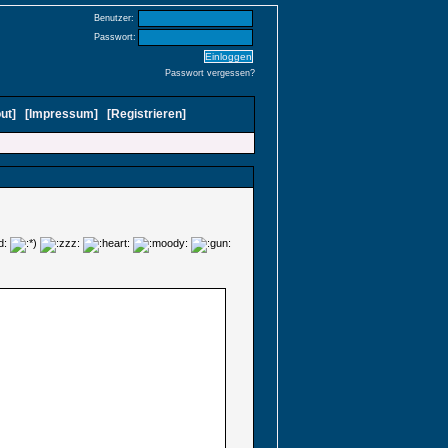
Benutzer:
Passwort:
Passwort vergessen?
ut
]
[
Impressum
]
[
Registrieren
]