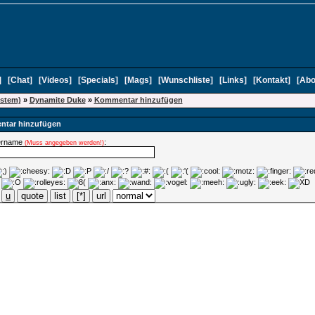
]
[
Chat
]
[
Videos
]
[
Specials
]
[
Mags
]
[
Wunschliste
]
[
Links
]
[
Kontakt
]
[
Abo
ystem)
»
Dynamite Duke
»
Kommentar hinzufügen
tar hinzufügen
ername
:
(Muss angegeben werden!)
u
quote
list
[*]
url