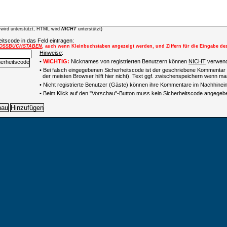
wird unterstützt, HTML wird
NICHT
unterstützt)
itscode in das Feld eintragen:
OSSBUCHSTABEN
, auch wenn Kleinbuchstaben angezeigt werden, und Ziffern für die Eingabe de
Hinweise
:
•
WICHTIG:
Nicknames von registrierten Benutzern können
NICHT
verwend
• Bei falsch eingegebenen Sicherheitscode ist der geschriebene Kommentar 
der meisten Browser hilft hier nicht). Text ggf. zwischenspeichern wenn man
•
Nicht registrierte Benutzer (Gäste) können ihre Kommentare im Nachhinein 
• Beim Klick auf den "Vorschau"-Button muss kein Sicherheitscode angegeb