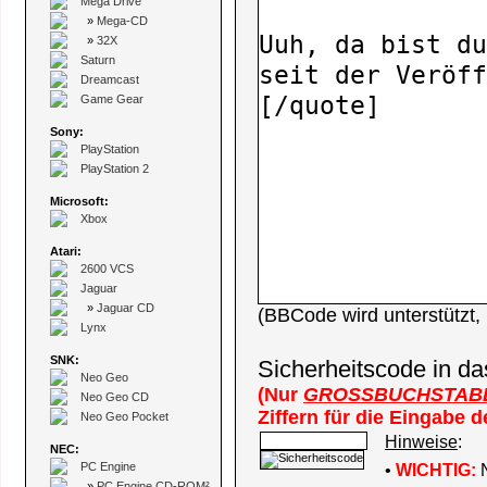
Mega Drive
»
Mega-CD
»
32X
Saturn
Dreamcast
Game Gear
Sony:
PlayStation
PlayStation 2
Microsoft:
Xbox
Atari:
2600 VCS
Jaguar
»
Jaguar CD
(BBCode wird unterstützt
Lynx
SNK:
Sicherheitscode in da
Neo Geo
(Nur
GROSSBUCHSTAB
Neo Geo CD
Ziffern für die Eingabe 
Neo Geo Pocket
Hinweise
:
NEC:
PC Engine
•
WICHTIG:
N
»
PC Engine CD-ROM²