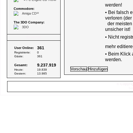
werden!
Commodore:
• Bei falsch
Amiga CD³²
verloren (der
The 3DO Company:
der meisten B
3DO
unsicher ist!
•
Nicht regis
Besucher
mehr editiere
361
User Online:
Registrierte:
0
• Beim Klick
Gäste:
361
werden.
9.237.919
Gesamt:
Heute:
19.839
Gestern:
13.985
© Copyrig
Sei