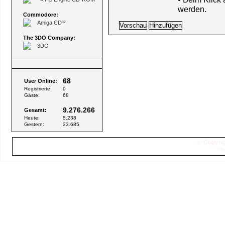
werden.
Commodore:
Amiga CD³²
The 3DO Company:
3DO
Besucher
68
User Online:
Registrierte:
0
Gäste:
68
9.276.266
Gesamt:
Heute:
5.238
Gestern:
23.685
© Copyrig
Sei