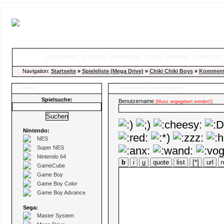
[
Startseite
]
[
Forum
]
[
Pinboard
]
[
Chat
]
[
Videos
]
[
Specials
Navigation:
Startseite
»
Spieleliste (Mega Drive)
»
Chiki Chiki Boys
»
Kommenta
Menü
Kommentar hinzufügen
Spielsuche:
Benutzername
:
(Muss angegeben werden!)
Nintendo:
NES
Super NES
Nintendo 64
b
i
u
quote
list
[*]
url
GameCube
Game Boy
Game Boy Color
Game Boy Advance
Sega:
Master System