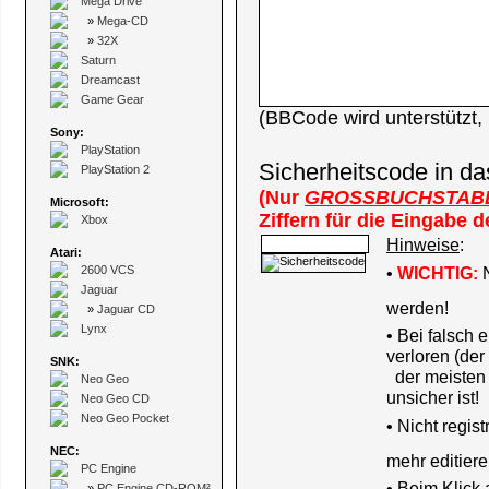
Mega Drive
»
Mega-CD
»
32X
Saturn
Dreamcast
Game Gear
(BBCode wird unterstützt
Sony:
PlayStation
Sicherheitscode in da
PlayStation 2
(Nur
GROSSBUCHSTAB
Microsoft:
Ziffern für die Eingabe 
Xbox
Hinweise
:
Atari:
2600 VCS
•
WICHTIG:
N
Jaguar
werden!
»
Jaguar CD
Lynx
• Bei falsch
verloren (der
SNK:
der meisten B
Neo Geo
unsicher ist!
Neo Geo CD
Neo Geo Pocket
•
Nicht regis
NEC:
mehr editiere
PC Engine
• Beim Klick
»
PC Engine CD-ROM²