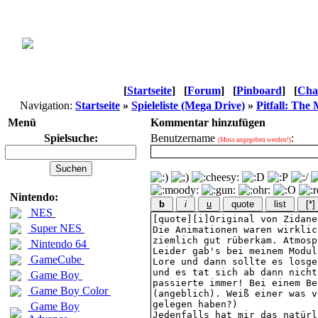
[
Startseite
]
[
Forum
]
[
Pinboard
]
[
Cha
Navigation:
Startseite
»
Spieleliste (Mega Drive)
»
Pitfall: Th
Menü
Kommentar hinzufügen
Spielsuche:
Benutzername
:
(Muss angegeben werden!)
Nintendo:
b
i
u
quote
list
[*]
NES
Super NES
Nintendo 64
GameCube
Game Boy
Game Boy Color
Game Boy