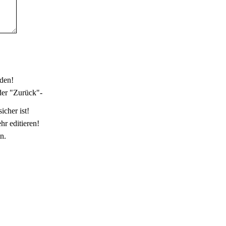
den!
der "Zurück"-
icher ist!
r editieren!
n.