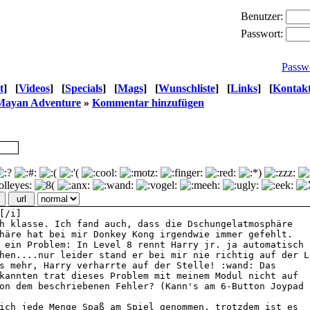
Benutzer:
Passwort:
Passw
t
]
[
Videos
]
[
Specials
]
[
Mags
]
[
Wunschliste
]
[
Links
]
[
Kontak
e Mayan Adventure
»
Kommentar hinzufügen
url