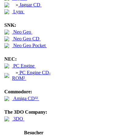
»
Jaguar CD
Lynx
SNK:
Neo Geo
Neo Geo CD
Neo Geo Pocket
NEC:
PC Engine
»
PC Engine CD-
ROM²
Commodore:
Amiga CD³²
The 3DO Company:
3DO
Besucher