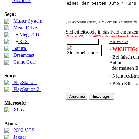
Advance
Sega:
Master System
(BBCode wird unterstützt, HTML wird
NICHT
unterstützt)
Mega Drive
Sicherheitscode in das Feld eintragen
»
Mega-CD
(Nur
GROSSBUCHSTABEN
, auch wenn Kleinbuchstaben an
»
32X
Hinweise
:
Saturn
•
WICHTIG:
Dreamcast
• Bei falsch e
Game Gear
Button
der meisten Br
Sony:
•
Nicht registr
PlayStation
• Beim Klick a
PlayStation 2
Microsoft:
Xbox
Atari:
2600 VCS
Jaguar