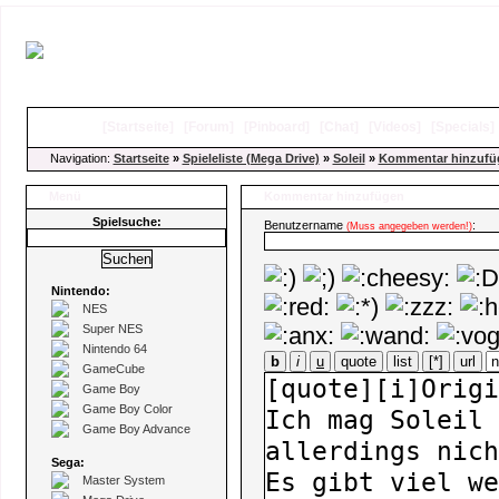
[
Startseite
]
[
Forum
]
[
Pinboard
]
[
Chat
]
[
Videos
]
[
Specials
Navigation:
Startseite
»
Spieleliste (Mega Drive)
»
Soleil
»
Kommentar hinzufü
Menü
Kommentar hinzufügen
Spielsuche:
Benutzername
:
(Muss angegeben werden!)
Nintendo:
NES
Super NES
Nintendo 64
b
i
u
quote
list
[*]
url
GameCube
Game Boy
Game Boy Color
Game Boy Advance
Sega:
Master System