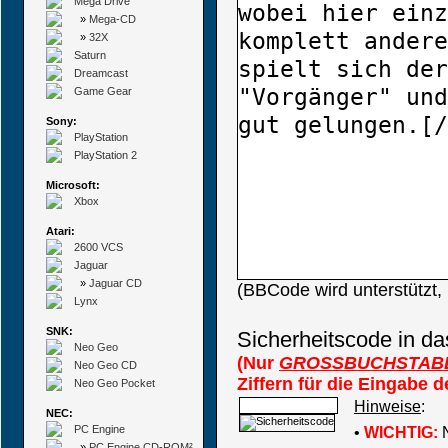
Mega Drive
»
Mega-CD
»
32X
Saturn
Dreamcast
Game Gear
Sony:
PlayStation
PlayStation 2
Microsoft:
Xbox
Atari:
2600 VCS
Jaguar
»
Jaguar CD
(BBCode wird unterstützt
Lynx
SNK:
Sicherheitscode in da
Neo Geo
(Nur
GROSSBUCHSTAB
Neo Geo CD
Ziffern für die Eingabe 
Neo Geo Pocket
Hinweise
:
NEC:
PC Engine
•
WICHTIG:
N
»
PC Engine CD-ROM²