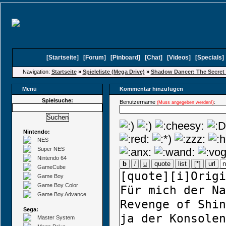
[
Startseite
]
[
Forum
]
[
Pinboard
]
[
Chat
]
[
Videos
]
[
Specials
Navigation:
Startseite
»
Spieleliste (Mega Drive)
»
Shadow Dancer: The Secret 
Menü
Kommentar hinzufügen
Spielsuche:
Benutzername
:
(Muss angegeben werden!)
Nintendo:
NES
Super NES
Nintendo 64
b
i
u
quote
list
[*]
url
GameCube
Game Boy
Game Boy Color
Game Boy Advance
Sega:
Master System