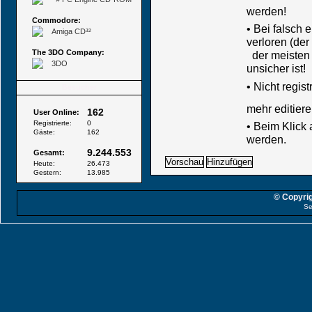
werden!
Commodore:
• Bei falsch
Amiga CD³²
verloren (der
The 3DO Company:
der meisten B
3DO
unsicher ist!
•
Nicht regis
Besucher
mehr editiere
162
User Online:
Registrierte:
0
• Beim Klick
Gäste:
162
werden.
9.244.553
Gesamt:
Heute:
26.473
Gestern:
13.985
© Copyrig
Se