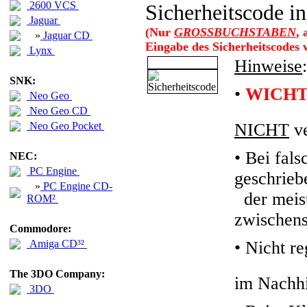
2600 VCS
Sicherheitscode in
Jaguar
(Nur
GROSSBUCHSTABEN
,
»
Jaguar CD
Eingabe des Sicherheitscodes
Lynx
Hinweise
:
SNK:
•
WICHT
Neo Geo
Neo Geo CD
Neo Geo Pocket
NICHT
ve
• Bei fals
NEC:
PC Engine
geschrieb
»
PC Engine CD-
der meiste
ROM²
zwischens
Commodore:
Amiga CD³²
•
Nicht re
The 3DO Company:
im Nachhi
3DO