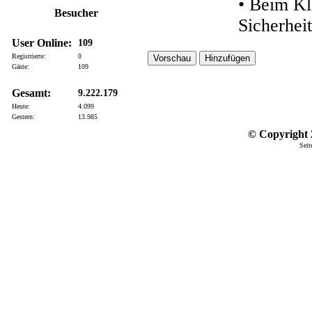
• Beim Kl
Besucher
Sicherhei
User Online:
109
Registrierte:
0
Gäste:
109
Gesamt:
9.222.179
Heute:
4.099
Gestern:
13.985
© Copyright 2
Seit