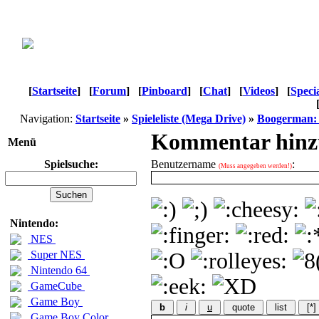
[
Startseite
]
[
Forum
]
[
Pinboard
]
[
Chat
]
[
Videos
]
[
Speci
Navigation:
Startseite
»
Spieleliste (Mega Drive)
»
Boogerman: 
Kommentar hinz
Menü
Spielsuche:
Benutzername
:
(Muss angegeben werden!)
Nintendo:
NES
Super NES
Nintendo 64
GameCube
Game Boy
b
i
u
quote
list
[*]
Game Boy Color