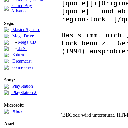
Game Boy
Advance
Sega:
Master System
Mega Drive
»
Mega-CD
»
32X
Saturn
Dreamcast
Game Gear
Sony:
PlayStation
PlayStation 2
Microsoft:
Xbox
(BBCode wird unterstützt, HT
Atari: