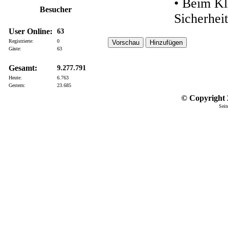
• Beim Kl
Besucher
Sicherhei
User Online:
63
Registrierte:
0
Gäste:
63
Gesamt:
9.277.791
Heute:
6.763
Gestern:
23.685
© Copyright 2
Seit