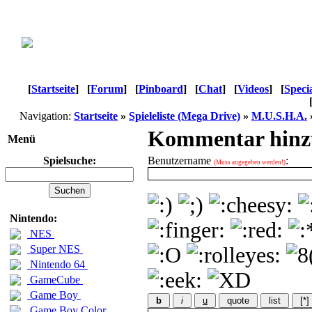
[
Startseite
]
[
Forum
]
[
Pinboard
]
[
Chat
]
[
Videos
]
[
Speci
Navigation:
Startseite
»
Spieleliste (Mega Drive)
»
M.U.S.H.A.
Kommentar hinz
Menü
Spielsuche:
Benutzername
:
(Muss angegeben werden!)
Nintendo:
NES
Super NES
Nintendo 64
GameCube
Game Boy
b
i
u
quote
list
[*]
Game Boy Color