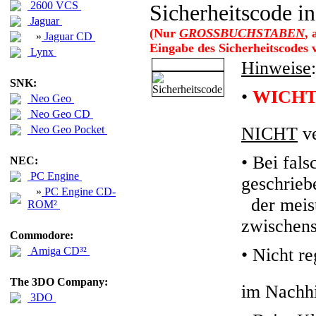
2600 VCS
Sicherheitscode in
Jaguar
(Nur
GROSSBUCHSTABEN
,
»
Jaguar CD
Eingabe des Sicherheitscodes
Lynx
Hinweise
:
SNK:
•
WICHT
Neo Geo
Neo Geo CD
Neo Geo Pocket
NICHT
ve
• Bei fals
NEC:
PC Engine
geschrieb
»
PC Engine CD-
der meiste
ROM²
zwischens
Commodore:
Amiga CD³²
•
Nicht re
The 3DO Company:
im Nachhi
3DO