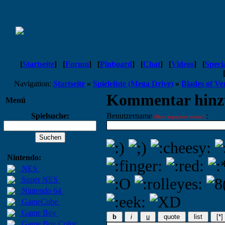
[
Startseite
]
[
Forum
]
[
Pinboard
]
[
Chat
]
[
Videos
]
[
Speci
Navigation:
Startseite
»
Spieleliste (Mega Drive)
»
Blades of V
Kommentar hinz
Menü
Spielsuche:
Benutzername
:
(Muss angegeben werden!)
Nintendo:
NES
Super NES
Nintendo 64
GameCube
Game Boy
b
i
u
quote
list
[*]
Game Boy Color