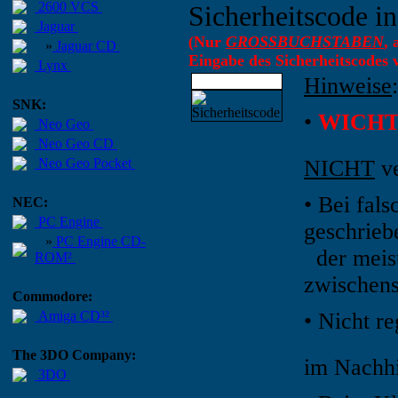
2600 VCS
Sicherheitscode in
Jaguar
(Nur
GROSSBUCHSTABEN
,
»
Jaguar CD
Eingabe des Sicherheitscodes
Lynx
Hinweise
:
SNK:
•
WICHT
Neo Geo
Neo Geo CD
Neo Geo Pocket
NICHT
ve
• Bei fals
NEC:
PC Engine
geschrieb
»
PC Engine CD-
der meiste
ROM²
zwischens
Commodore:
Amiga CD³²
•
Nicht re
The 3DO Company:
im Nachhi
3DO