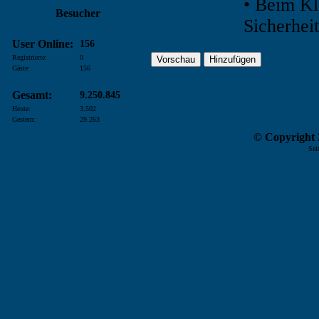
• Beim Kl
Besucher
Sicherhei
User Online:
156
Registrierte:
0
Gäste:
156
Gesamt:
9.250.845
Heute:
3.502
Gestern:
29.263
© Copyright 2
Sei