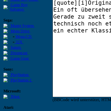
Game Boy
Advance
Sega:
Master System
Mega Drive
»
Mega-CD
»
32X
Saturn
Dreamcast
Game Gear
Sony:
PlayStation
PlayStation 2
Microsoft:
Xbox
(BBCode wird unterstützt, HT
Atari: