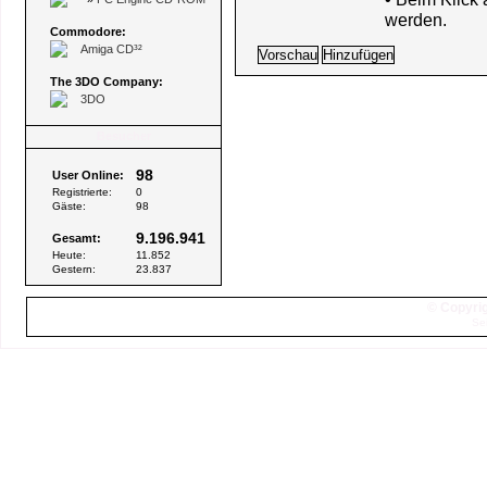
werden.
Commodore:
Amiga CD³²
The 3DO Company:
3DO
Besucher
98
User Online:
Registrierte:
0
Gäste:
98
9.196.941
Gesamt:
Heute:
11.852
Gestern:
23.837
© Copyrig
Se