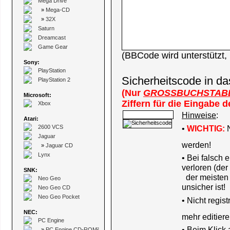
Mega Drive
»
Mega-CD
»
32X
Saturn
Dreamcast
Game Gear
(BBCode wird unterstützt
Sony:
PlayStation
Sicherheitscode in da
PlayStation 2
(Nur
GROSSBUCHSTAB
Microsoft:
Ziffern für die Eingabe 
Xbox
Hinweise
:
Atari:
2600 VCS
•
WICHTIG:
N
Jaguar
werden!
»
Jaguar CD
Lynx
• Bei falsch
verloren (der
SNK:
der meisten B
Neo Geo
unsicher ist!
Neo Geo CD
Neo Geo Pocket
•
Nicht regis
NEC:
mehr editiere
PC Engine
• Beim Klick
»
PC Engine CD-ROM²