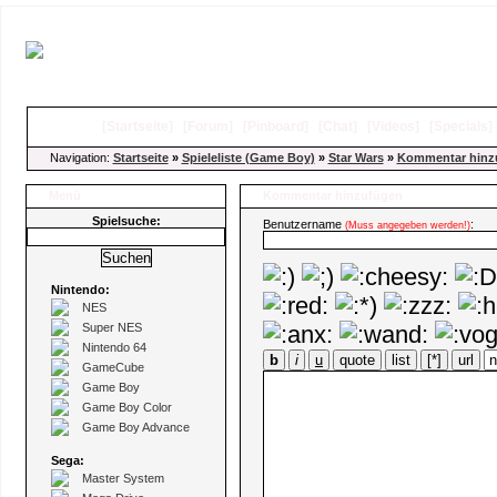
[
Startseite
]
[
Forum
]
[
Pinboard
]
[
Chat
]
[
Videos
]
[
Specials
Navigation:
Startseite
»
Spieleliste (Game Boy)
»
Star Wars
»
Kommentar hinz
Menü
Kommentar hinzufügen
Spielsuche:
Benutzername
:
(Muss angegeben werden!)
Nintendo:
NES
Super NES
Nintendo 64
b
i
u
quote
list
[*]
url
GameCube
Game Boy
Game Boy Color
Game Boy Advance
Sega:
Master System