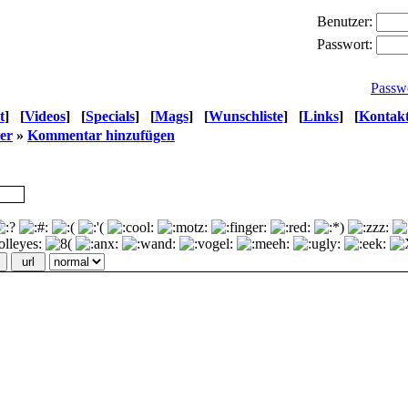
Benutzer:
Passwort:
Passw
t
]
[
Videos
]
[
Specials
]
[
Mags
]
[
Wunschliste
]
[
Links
]
[
Kontak
er
»
Kommentar hinzufügen
url