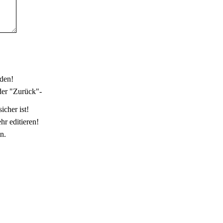
den!
der "Zurück"-
icher ist!
r editieren!
n.