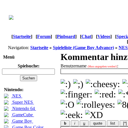
[
Startseite
]
[
Forum
]
[
Pinboard
]
[
Chat
]
[
Videos
]
[
Speci
Navigation:
Startseite
»
Spieleliste (Game Boy Advance)
»
NES 
Kommentar hinz
Menü
Spielsuche:
Benutzername
:
(Muss angegeben werden!)
Nintendo:
NES
Super NES
Nintendo 64
GameCube
Game Boy
b
i
u
quote
list
[*]
Game Boy Color