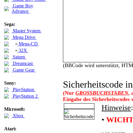
Game Boy
Advance
Sega:
Master System
Mega Drive
»
Mega-CD
»
32X
Saturn
Dreamcast
(BBCode wird unterstützt, HT
Game Gear
Sicherheitscode in
Sony:
PlayStation
(Nur
GROSSBUCHSTABEN
,
PlayStation 2
Eingabe des Sicherheitscodes
Hinweise
:
Microsoft:
Xbox
•
WICHT
Atari: