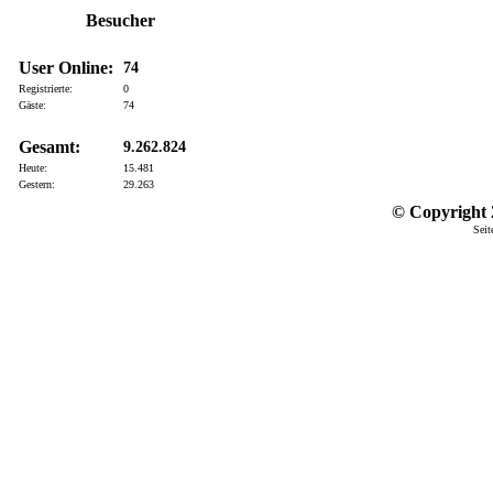
Besucher
User Online:
74
Registrierte:
0
Gäste:
74
Gesamt:
9.262.824
Heute:
15.481
Gestern:
29.263
© Copyright 2
Seit