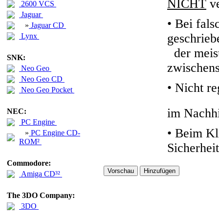
NICHT
ve
2600 VCS
Jaguar
• Bei fals
»
Jaguar CD
geschrieb
Lynx
der meiste
SNK:
zwischens
Neo Geo
Neo Geo CD
•
Nicht re
Neo Geo Pocket
im Nachhi
NEC:
PC Engine
• Beim Kl
»
PC Engine CD-
ROM²
Sicherhei
Commodore:
Amiga CD³²
The 3DO Company:
3DO