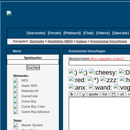
[
Startseite
]
[
Forum
]
[
Pinboard
]
[
Chat
]
[
Videos
]
[
Specials
Navigation:
Startseite
»
Spieleliste (NES)
»
Galaga
»
Kommentar hinzufügen
Menü
Kommentar hinzufügen
Spielsuche:
Benutzername
:
(Muss angegeben werden!)
Nintendo:
NES
Super NES
Nintendo 64
b
i
u
quote
list
[*]
url
GameCube
Game Boy
Game Boy Color
Game Boy Advance
Sega:
Master System