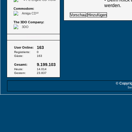
werden.
Commodore:
Amiga CD³²
The 3DO Company:
3DO
Besucher
163
User Online:
Registrierte:
0
Gäste:
163
9.199.103
Gesamt:
Heute:
14.014
Gestern:
23.837
© Copyrig
Sei