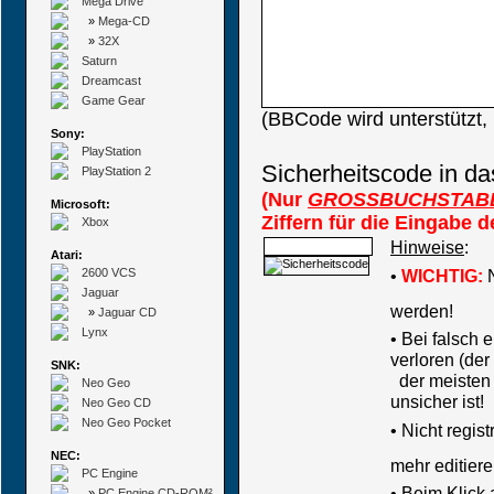
Mega Drive
»
Mega-CD
»
32X
Saturn
Dreamcast
Game Gear
(BBCode wird unterstützt
Sony:
PlayStation
Sicherheitscode in da
PlayStation 2
(Nur
GROSSBUCHSTAB
Microsoft:
Ziffern für die Eingabe 
Xbox
Hinweise
:
Atari:
2600 VCS
•
WICHTIG:
N
Jaguar
werden!
»
Jaguar CD
Lynx
• Bei falsch
verloren (der
SNK:
der meisten B
Neo Geo
unsicher ist!
Neo Geo CD
Neo Geo Pocket
•
Nicht regis
NEC:
mehr editiere
PC Engine
• Beim Klick
»
PC Engine CD-ROM²