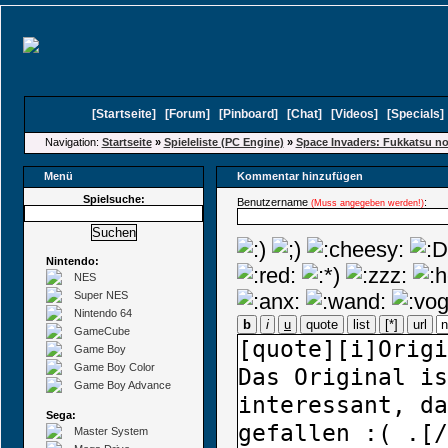
[
Startseite
]
[
Forum
]
[
Pinboard
]
[
Chat
]
[
Videos
]
[
Specials
Navigation:
Startseite
»
Spieleliste (PC Engine)
»
Space Invaders: Fukkatsu no
Menü
Kommentar hinzufügen
Spielsuche:
Benutzername
:
(Muss angegeben werden!)
Nintendo:
NES
Super NES
Nintendo 64
b
i
u
quote
list
[*]
url
GameCube
Game Boy
Game Boy Color
Game Boy Advance
Sega:
Master System