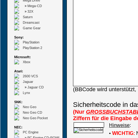
Mega Drive
»
Mega-CD
»
32X
Saturn
Dreamcast
Game Gear
Sony:
PlayStation
PlayStation 2
Microsoft:
Xbox
Atari:
2600 VCS
Jaguar
»
Jaguar CD
(BBCode wird unterstützt
Lynx
SNK:
Sicherheitscode in da
Neo Geo
(Nur
GROSSBUCHSTAB
Neo Geo CD
Ziffern für die Eingabe 
Neo Geo Pocket
Hinweise
:
NEC:
PC Engine
•
WICHTIG:
N
»
PC Engine CD-ROM²