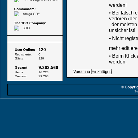
werden!
Commodore:
• Bei falsch
Amiga CD³²
verloren (der
The 3DO Company:
der meisten B
3DO
unsicher ist!
•
Nicht regis
Besucher
mehr editiere
120
User Online:
Registrierte:
0
• Beim Klick
Gäste:
120
werden.
9.263.566
Gesamt:
Heute:
16.223
Gestern:
29.263
© Copyrig
Se