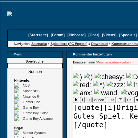
[
Startseite
]
[
Forum
]
[
Pinboard
]
[
Chat
]
[
Videos
]
[
Specials
Navigation:
Startseite
»
Spieleliste (PC Engine)
»
Download
»
Kommentar hin
Menü
Kommentar hinzufügen
Spielsuche:
Benutzername
:
(Muss angegeben werden!)
Nintendo:
NES
Super NES
Nintendo 64
b
i
u
quote
list
[*]
url
GameCube
Game Boy
Game Boy Color
Game Boy Advance
Sega:
Master System