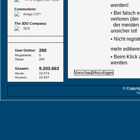
werden!
Commodore:
• Bei falsch
Amiga CD³²
verloren (der
The 3DO Company:
der meisten B
3DO
unsicher ist!
•
Nicht regis
Besucher
mehr editiere
260
User Online:
Registrierte:
0
• Beim Klick
Gäste:
260
werden.
9.203.663
Gesamt:
Heute:
18.574
Gestern:
23.837
© Copyrig
Se