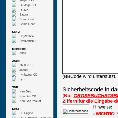
Mega Drive
»
Mega-CD
»
32X
Saturn
Dreamcast
Game Gear
Sony:
PlayStation
PlayStation 2
Microsoft:
Xbox
Atari:
2600 VCS
Jaguar
»
Jaguar CD
(BBCode wird unterstützt
Lynx
SNK:
Sicherheitscode in da
Neo Geo
(Nur
GROSSBUCHSTAB
Neo Geo CD
Ziffern für die Eingabe 
Neo Geo Pocket
Hinweise
:
NEC:
PC Engine
•
WICHTIG:
N
»
PC Engine CD-ROM²