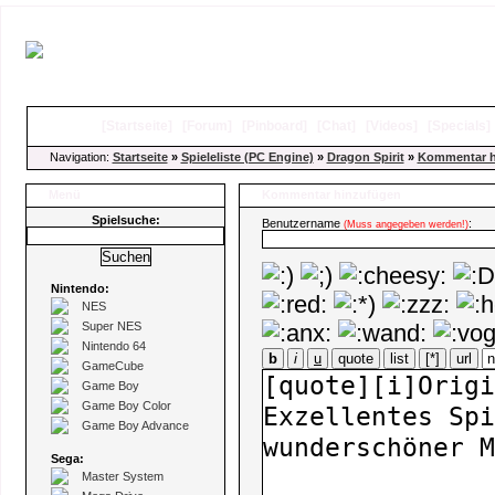
[
Startseite
]
[
Forum
]
[
Pinboard
]
[
Chat
]
[
Videos
]
[
Specials
Navigation:
Startseite
»
Spieleliste (PC Engine)
»
Dragon Spirit
»
Kommentar h
Menü
Kommentar hinzufügen
Spielsuche:
Benutzername
:
(Muss angegeben werden!)
Nintendo:
NES
Super NES
Nintendo 64
b
i
u
quote
list
[*]
url
GameCube
Game Boy
Game Boy Color
Game Boy Advance
Sega:
Master System