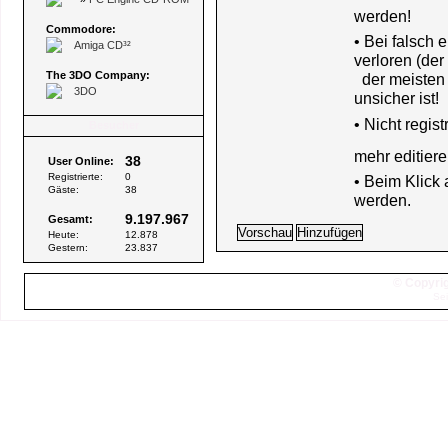
werden!
Commodore:
• Bei falsch
Amiga CD³²
verloren (der
The 3DO Company:
der meisten B
3DO
unsicher ist!
•
Nicht regis
Besucher
mehr editiere
38
User Online:
Registrierte:
0
• Beim Klick
Gäste:
38
werden.
9.197.967
Gesamt:
Heute:
12.878
Gestern:
23.837
© Copyrig
Sei