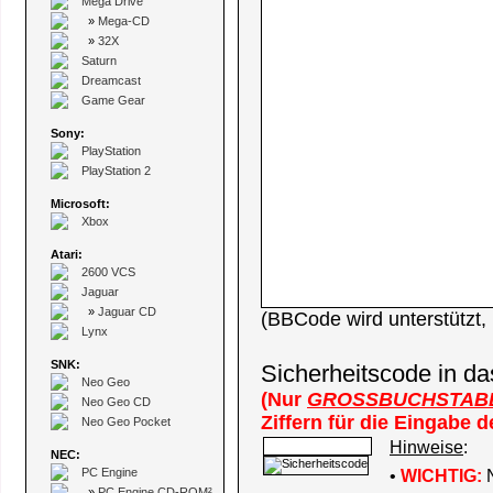
Mega Drive
»
Mega-CD
»
32X
Saturn
Dreamcast
Game Gear
Sony:
PlayStation
PlayStation 2
Microsoft:
Xbox
Atari:
2600 VCS
Jaguar
»
Jaguar CD
(BBCode wird unterstützt
Lynx
SNK:
Sicherheitscode in da
Neo Geo
(Nur
GROSSBUCHSTAB
Neo Geo CD
Ziffern für die Eingabe 
Neo Geo Pocket
Hinweise
:
NEC:
PC Engine
•
WICHTIG:
N
»
PC Engine CD-ROM²