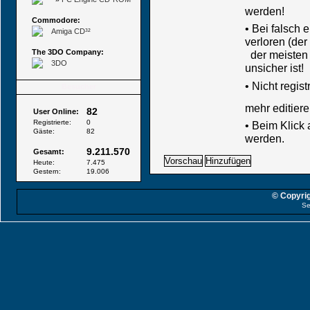
werden!
Commodore:
• Bei falsch
Amiga CD³²
verloren (der
The 3DO Company:
der meisten B
3DO
unsicher ist!
•
Nicht regis
Besucher
mehr editiere
82
User Online:
Registrierte:
0
• Beim Klick
Gäste:
82
werden.
9.211.570
Gesamt:
Heute:
7.475
Gestern:
19.006
© Copyrig
Se