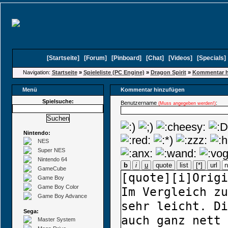
[
Startseite
]
[
Forum
]
[
Pinboard
]
[
Chat
]
[
Videos
]
[
Specials
Navigation:
Startseite
»
Spieleliste (PC Engine)
»
Dragon Spirit
»
Kommentar h
Menü
Kommentar hinzufügen
Spielsuche:
Benutzername
:
(Muss angegeben werden!)
Nintendo:
NES
Super NES
Nintendo 64
b
i
u
quote
list
[*]
url
GameCube
Game Boy
Game Boy Color
Game Boy Advance
Sega:
Master System