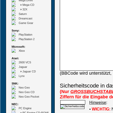
Mega Drive
»
Mega-CD
»
32X
Saturn
Dreamcast
Game Gear
Sony:
PlayStation
PlayStation 2
Microsoft:
Xbox
Atari:
2600 VCS
Jaguar
»
Jaguar CD
(BBCode wird unterstützt
Lynx
SNK:
Sicherheitscode in da
Neo Geo
(Nur
GROSSBUCHSTAB
Neo Geo CD
Ziffern für die Eingabe 
Neo Geo Pocket
Hinweise
:
NEC:
PC Engine
•
WICHTIG:
N
»
PC Engine CD-ROM²