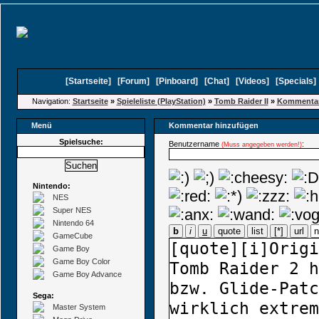
[
Startseite
]
[
Forum
]
[
Pinboard
]
[
Chat
]
[
Videos
]
[
Specials
Navigation:
Startseite
»
Spieleliste (PlayStation)
»
Tomb Raider II
»
Kommentar
Menü
Kommentar hinzufügen
Spielsuche:
Benutzername
:
(Muss angegeben werden!)
Nintendo:
NES
Super NES
Nintendo 64
b
i
u
quote
list
[*]
url
GameCube
Game Boy
Game Boy Color
Game Boy Advance
Sega:
Master System