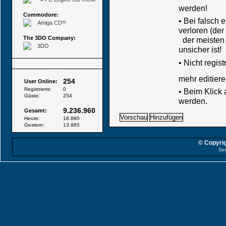
werden!
Commodore:
• Bei falsch
Amiga CD³²
verloren (der
The 3DO Company:
der meisten B
3DO
unsicher ist!
•
Nicht regis
Besucher
mehr editiere
254
User Online:
Registrierte:
0
• Beim Klick
Gäste:
254
werden.
9.236.960
Gesamt:
Heute:
18.880
Gestern:
13.985
© Copyrig
Sei