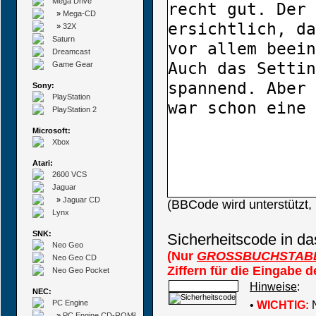
Mega Drive
»
Mega-CD
»
32X
Saturn
Dreamcast
Game Gear
Sony:
PlayStation
PlayStation 2
Microsoft:
Xbox
Atari:
2600 VCS
Jaguar
»
Jaguar CD
(BBCode wird unterstützt
Lynx
SNK:
Sicherheitscode in da
Neo Geo
(Nur
GROSSBUCHSTAB
Neo Geo CD
Ziffern für die Eingabe 
Neo Geo Pocket
Hinweise
:
NEC:
PC Engine
•
WICHTIG:
N
»
PC Engine CD-ROM²