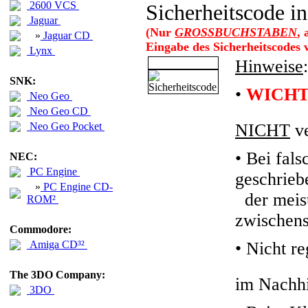
2600 VCS
Sicherheitscode in
Jaguar
(Nur
GROSSBUCHSTABEN
,
»
Jaguar CD
Eingabe des Sicherheitscodes
Lynx
Hinweise
:
SNK:
•
WICHT
Neo Geo
Neo Geo CD
Neo Geo Pocket
NICHT
ve
• Bei fals
NEC:
PC Engine
geschrieb
»
PC Engine CD-
der meiste
ROM²
zwischens
Commodore:
Amiga CD³²
•
Nicht re
The 3DO Company:
im Nachhi
3DO