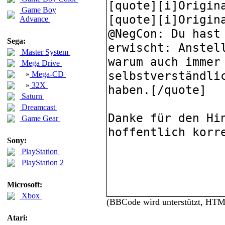
Game Boy
Advance
Sega:
Master System
Mega Drive
»
Mega-CD
»
32X
Saturn
Dreamcast
Game Gear
Sony:
PlayStation
PlayStation 2
Microsoft:
Xbox
(BBCode wird unterstützt, HT
Atari: