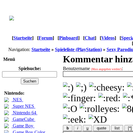
[
Startseite
]
[
Forum
]
[
Pinboard
]
[
Chat
]
[
Videos
]
[
Speci
Navigation:
Startseite
»
Spieleliste (PlayStation)
»
Sexy Parodi
Kommentar hinz
Menü
Spielsuche:
Benutzername
:
(Muss angegeben werden!)
Nintendo:
NES
Super NES
Nintendo 64
GameCube
Game Boy
b
i
u
quote
list
[*]
Game Boy Color