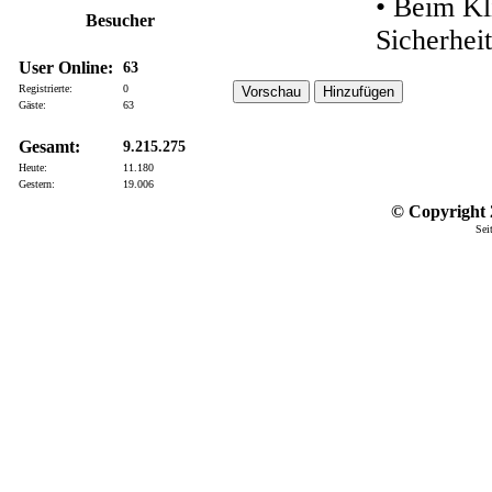
• Beim Kl
Besucher
Sicherhei
User Online:
63
Registrierte:
0
Gäste:
63
Gesamt:
9.215.275
Heute:
11.180
Gestern:
19.006
© Copyright 2
Sei