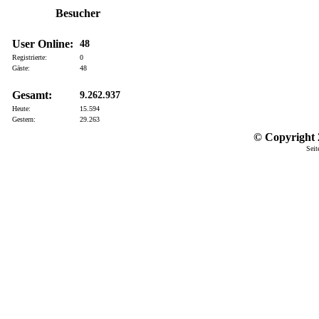
Besucher
User Online:
48
Registrierte:
0
Gäste:
48
Gesamt:
9.262.937
Heute:
15.594
Gestern:
29.263
© Copyright 2
Seit