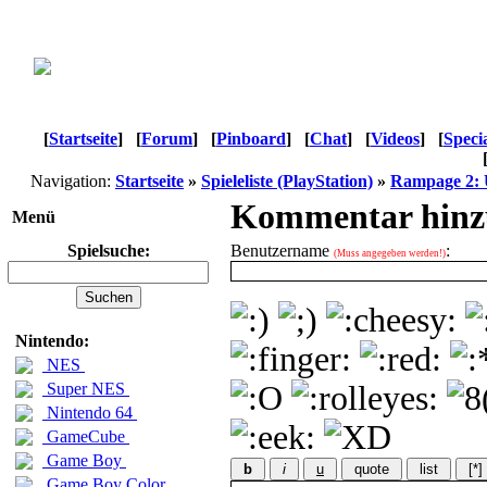
[
Startseite
]
[
Forum
]
[
Pinboard
]
[
Chat
]
[
Videos
]
[
Speci
Navigation:
Startseite
»
Spieleliste (PlayStation)
»
Rampage 2: 
Kommentar hinz
Menü
Spielsuche:
Benutzername
:
(Muss angegeben werden!)
Nintendo:
NES
Super NES
Nintendo 64
GameCube
Game Boy
b
i
u
quote
list
[*]
Game Boy Color