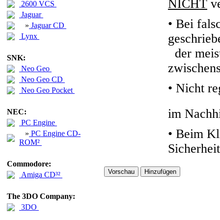
NICHT
ve
2600 VCS
Jaguar
• Bei fals
»
Jaguar CD
geschrieb
Lynx
der meiste
SNK:
zwischens
Neo Geo
Neo Geo CD
•
Nicht re
Neo Geo Pocket
im Nachhi
NEC:
PC Engine
• Beim Kl
»
PC Engine CD-
ROM²
Sicherhei
Commodore:
Amiga CD³²
The 3DO Company:
3DO