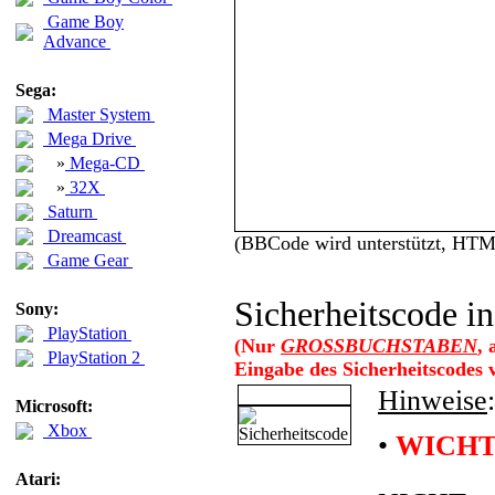
Game Boy
Advance
Sega:
Master System
Mega Drive
»
Mega-CD
»
32X
Saturn
Dreamcast
(BBCode wird unterstützt, HT
Game Gear
Sicherheitscode in
Sony:
PlayStation
(Nur
GROSSBUCHSTABEN
,
PlayStation 2
Eingabe des Sicherheitscodes
Hinweise
:
Microsoft:
Xbox
•
WICHT
Atari: