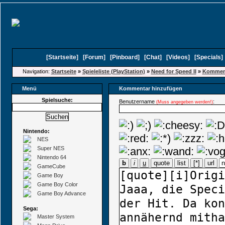
[
Startseite
]
[
Forum
]
[
Pinboard
]
[
Chat
]
[
Videos
]
[
Specials
Navigation:
Startseite
»
Spieleliste (PlayStation)
»
Need for Speed II
»
Komment
Menü
Kommentar hinzufügen
Spielsuche:
Benutzername
:
(Muss angegeben werden!)
Nintendo:
NES
Super NES
Nintendo 64
b
i
u
quote
list
[*]
url
GameCube
Game Boy
Game Boy Color
Game Boy Advance
Sega:
Master System