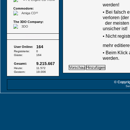
werden!
Commodore:
• Bei falsch
Amiga CD³²
verloren (der
The 3DO Company:
der meisten B
3DO
unsicher ist!
•
Nicht regis
Besucher
mehr editiere
164
User Online:
Registrierte:
0
• Beim Klick
Gäste:
164
werden.
9.215.667
Gesamt:
Heute:
11.572
Gestern:
19.006
© Copyrig
Sei