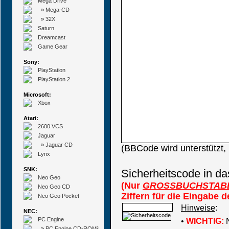
Mega Drive
»
Mega-CD
»
32X
Saturn
Dreamcast
Game Gear
Sony:
PlayStation
PlayStation 2
Microsoft:
Xbox
Atari:
2600 VCS
Jaguar
»
Jaguar CD
(BBCode wird unterstützt
Lynx
SNK:
Sicherheitscode in da
Neo Geo
(Nur
GROSSBUCHSTAB
Neo Geo CD
Ziffern für die Eingabe 
Neo Geo Pocket
Hinweise
:
NEC:
PC Engine
•
WICHTIG:
N
»
PC Engine CD-ROM²