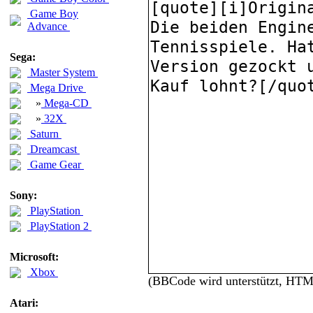
Game Boy
Advance
Sega:
Master System
Mega Drive
»
Mega-CD
»
32X
Saturn
Dreamcast
Game Gear
Sony:
PlayStation
PlayStation 2
Microsoft:
Xbox
(BBCode wird unterstützt, HT
Atari: