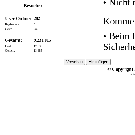
•
Nicht 
Besucher
User Online:
Komment
282
Registrierte:
0
Gäste:
282
• Beim 
Gesamt:
9.231.015
Sicherh
Heute:
12.935
Gestern:
13.985
© Copyright 2
Seit