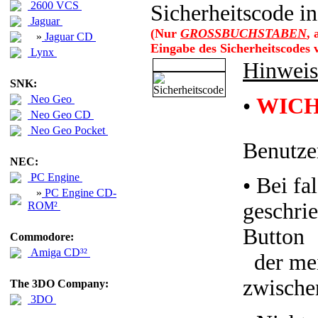
2600 VCS
Sicherheitscode in
Jaguar
(Nur
GROSSBUCHSTABEN
,
»
Jaguar CD
Eingabe des Sicherheitscodes
Lynx
Hinweis
SNK:
Neo Geo
•
WICH
Neo Geo CD
Neo Geo Pocket
Benutze
NEC:
PC Engine
• Bei fa
»
PC Engine CD-
geschri
ROM²
Button
Commodore:
Amiga CD³²
der meis
zwische
The 3DO Company:
3DO