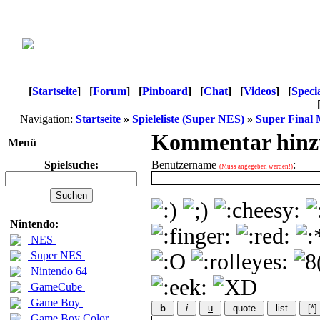
[
Startseite
]
[
Forum
]
[
Pinboard
]
[
Chat
]
[
Videos
]
[
Speci
Navigation:
Startseite
»
Spieleliste (Super NES)
»
Super Final 
Kommentar hinz
Menü
Spielsuche:
Benutzername
:
(Muss angegeben werden!)
Nintendo:
NES
Super NES
Nintendo 64
GameCube
Game Boy
b
i
u
quote
list
[*]
Game Boy Color