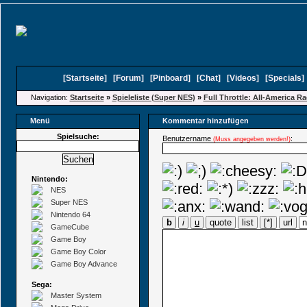
[
Startseite
]
[
Forum
]
[
Pinboard
]
[
Chat
]
[
Videos
]
[
Specials
Navigation:
Startseite
»
Spieleliste (Super NES)
»
Full Throttle: All-America R
Menü
Kommentar hinzufügen
Spielsuche:
Benutzername
:
(Muss angegeben werden!)
Nintendo:
NES
Super NES
Nintendo 64
b
i
u
quote
list
[*]
url
GameCube
Game Boy
Game Boy Color
Game Boy Advance
Sega:
Master System