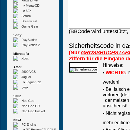
Mega Drive
»
Mega-CD
»
32X
Saturn
Dreamcast
Game Gear
(BBCode wird unterstützt
Sony:
PlayStation
Sicherheitscode in da
PlayStation 2
(Nur
GROSSBUCHSTAB
Microsoft:
Ziffern für die Eingabe 
Xbox
Hinweise
:
Atari:
2600 VCS
•
WICHTIG:
N
Jaguar
werden!
»
Jaguar CD
Lynx
• Bei falsch
verloren (der
SNK:
der meisten B
Neo Geo
unsicher ist!
Neo Geo CD
Neo Geo Pocket
•
Nicht regis
NEC:
mehr editiere
PC Engine
• Beim Klick
»
PC Engine CD-ROM²