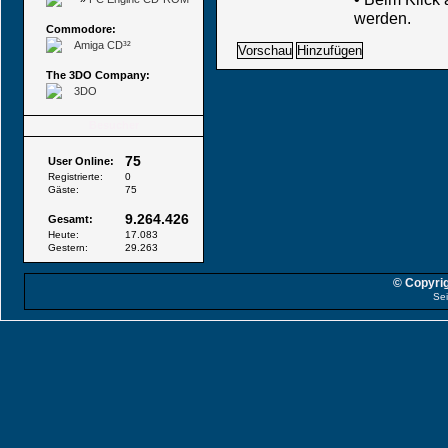
werden.
Commodore:
Amiga CD³²
The 3DO Company:
3DO
Besucher
75
User Online:
Registrierte:
0
Gäste:
75
9.264.426
Gesamt:
Heute:
17.083
Gestern:
29.263
© Copyrig
Sei