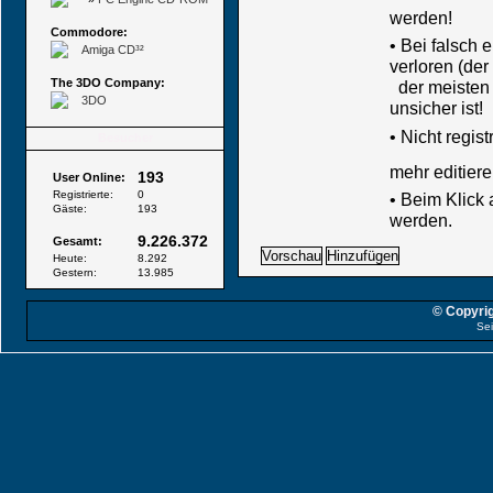
werden!
Commodore:
• Bei falsch
Amiga CD³²
verloren (der
The 3DO Company:
der meisten B
3DO
unsicher ist!
•
Nicht regis
Besucher
mehr editiere
193
User Online:
Registrierte:
0
• Beim Klick
Gäste:
193
werden.
9.226.372
Gesamt:
Heute:
8.292
Gestern:
13.985
© Copyrig
Sei