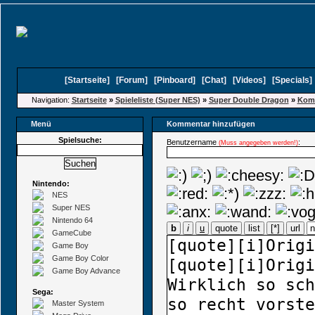
[
Startseite
]
[
Forum
]
[
Pinboard
]
[
Chat
]
[
Videos
]
[
Specials
Navigation:
Startseite
»
Spieleliste (Super NES)
»
Super Double Dragon
»
Komm
Menü
Kommentar hinzufügen
Spielsuche:
Benutzername
:
(Muss angegeben werden!)
Nintendo:
NES
Super NES
Nintendo 64
b
i
u
quote
list
[*]
url
GameCube
Game Boy
Game Boy Color
Game Boy Advance
Sega:
Master System