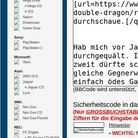
Mega Drive
»
Mega-CD
»
32X
Saturn
Dreamcast
Game Gear
Sony:
PlayStation
PlayStation 2
Microsoft:
Xbox
Atari:
2600 VCS
Jaguar
»
Jaguar CD
(BBCode wird unterstützt
Lynx
SNK:
Sicherheitscode in da
Neo Geo
(Nur
GROSSBUCHSTAB
Neo Geo CD
Ziffern für die Eingabe 
Neo Geo Pocket
Hinweise
:
NEC:
PC Engine
•
WICHTIG:
N
»
PC Engine CD-ROM²