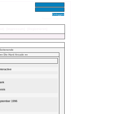
Benutzer:
Passwort:
Passwort vergessen?
ut
]
[
Impressum
]
[
Registrieren
]
Seitenende
»»
Die Hard Arcade
»»
nteractive
Bank
osis
eptember 1996