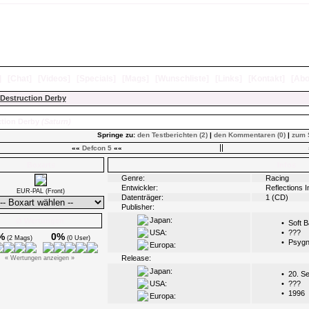
]
[
Chat
]
[
Videos
]
[
Specials
]
[
Mags
]
[
Wunschliste
]
[
Links
]
[
Kontakt
]
[
Abo
Destruction Derby
ction Derby
(Saturn)
Springe zu:
den Testberichten (2)
|
den Kommentaren (0)
|
zum 
««
Defcon 5
««
Boxarts
Infos
Genre:
Racing
Entwickler:
Reflections I
EUR-PAL (Front)
Datenträger:
1 (CD)
Publisher:
Japan:
Ø Wertungen
•
Soft 
USA:
•
???
%
0%
(2 Mags)
(0 User)
•
Psygn
Europa:
Release:
« Wertungen anzeigen »
Japan:
•
20. S
USA:
•
???
•
1996
Europa: