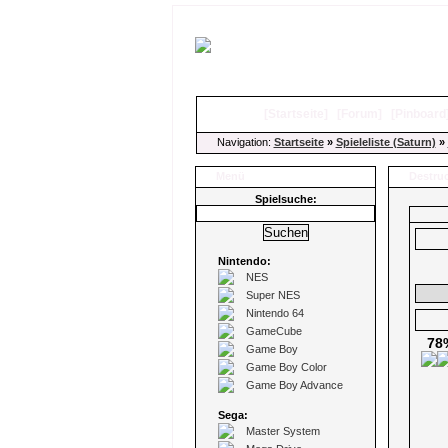
[
Startseite
]
[
Forum
]
[
Pinboard
Navigation:
Startseite
»
Spieleliste (Saturn)
»
Menü
Destru
Spielsuche:
Nintendo:
NES
Super NES
Nintendo 64
GameCube
78
Game Boy
Game Boy Color
Game Boy Advance
Sega:
Master System