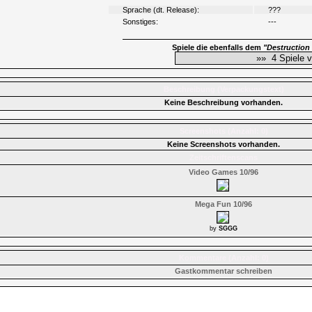
Sprache (dt. Release):
???
Sonstiges:
---
Spiele die ebenfalls dem
"Destruction
Beschreibung (Verpackungstext)
Keine Beschreibung vorhanden.
Screenshots (Anzahl: 0)
Keine Screenshots vorhanden.
Zeitschriftenscans
Video Games 10/96
Mega Fun 10/96
by
SGGG
Kommentare (Anzahl: 0)
Gastkommentar schreiben