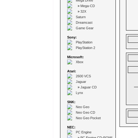
Mega Drive
»
Mega-CD
»
32X
Saturn
Dreamcast
Game Gear
Sony:
PlayStation
PlayStation 2
Microsoft:
Xbox
Atari:
2600 VCS
Jaguar
»
Jaguar CD
Lynx
SNK:
Neo Geo
Neo Geo CD
Neo Geo Pocket
NEC:
PC Engine
»
PC Engine CD-ROM²