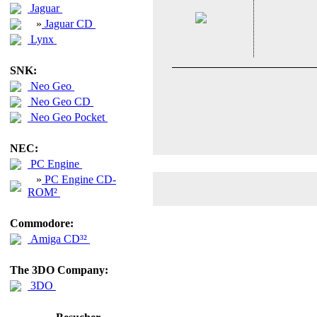
Jaguar
»
Jaguar CD
Lynx
SNK:
Neo Geo
Neo Geo CD
Neo Geo Pocket
NEC:
PC Engine
»
PC Engine CD-
ROM²
Commodore:
Amiga CD³²
The 3DO Company:
3DO