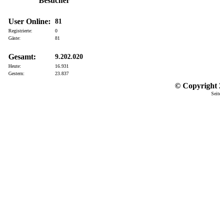
Besucher
User Online:
81
Registrierte:
0
Gäste:
81
Gesamt:
9.202.020
Heute:
16.931
Gestern:
23.837
© Copyright 2
Seit