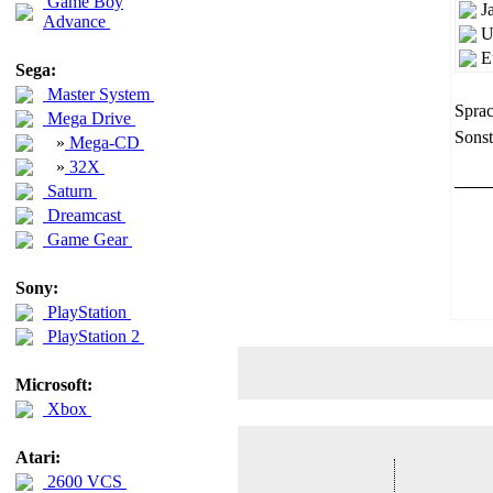
Game Boy
J
Advance
U
E
Sega:
Master System
Sprac
Mega Drive
Sonst
»
Mega-CD
»
32X
Saturn
Dreamcast
Game Gear
Sony:
PlayStation
PlayStation 2
Microsoft:
Xbox
Atari:
2600 VCS