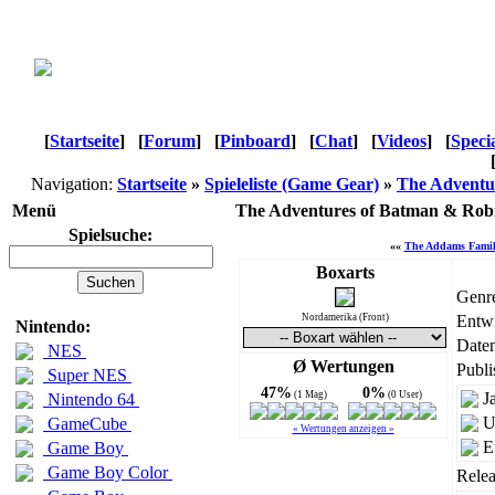
[
Startseite
]
[
Forum
]
[
Pinboard
]
[
Chat
]
[
Videos
]
[
Speci
Navigation:
Startseite
»
Spieleliste (Game Gear)
»
The Adventu
Menü
The Adventures of Batman & Ro
Spielsuche:
««
The Addams Fami
Boxarts
Genr
Nordamerika (Front)
Entwi
Nintendo:
Daten
NES
Ø Wertungen
Publi
Super NES
47%
0%
(1 Mag)
(0 User)
J
Nintendo 64
U
GameCube
« Wertungen anzeigen »
E
Game Boy
Game Boy Color
Relea