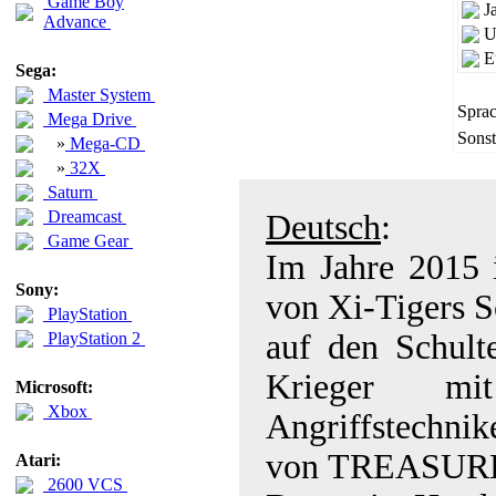
Game Boy
J
Advance
U
E
Sega:
Master System
Sprac
Mega Drive
Sonst
»
Mega-CD
»
32X
Saturn
Dreamcast
Deutsch
:
Game Gear
Im Jahre 2015 i
Sony:
von Xi-Tigers S
PlayStation
auf den Schult
PlayStation 2
Krieger mi
Microsoft:
Xbox
Angriffstechnike
von TREASURE,
Atari:
2600 VCS