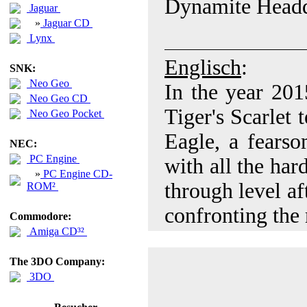
Dynamite Head
Jaguar
»
Jaguar CD
Lynx
Englisch
:
SNK:
Neo Geo
In the year 2015
Neo Geo CD
Tiger's Scarlet 
Neo Geo Pocket
Eagle, a fearso
NEC:
PC Engine
with all the har
»
PC Engine CD-
through level af
ROM²
confronting the
Commodore:
Amiga CD³²
The 3DO Company:
3DO