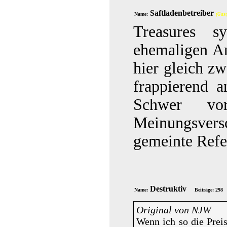
Saftladenbetreiber
Name:
(Gast
Treasures s
ehemaligen A
hier gleich zw
frappierend 
Schwer vo
Meinungsversc
gemeinte Refer
Destruktiv
Name:
Beiträge: 298
Original von NJW
Wenn ich so die Prei