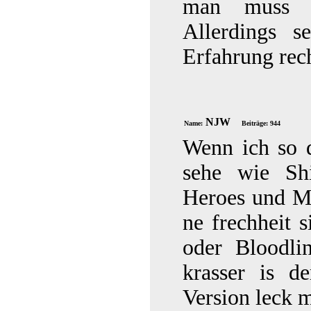
man muss n
Allerdings s
Erfahrung rec
NJW
Name:
Beiträge: 944
Wenn ich so 
sehe wie Shi
Heroes und Me
ne frechheit 
oder Bloodli
krasser is d
Version leck m