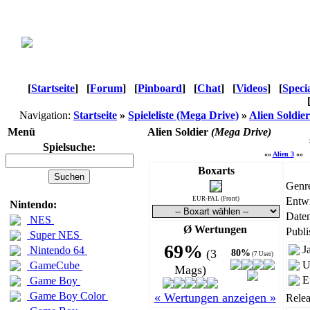
[
Startseite
]
[
Forum
]
[
Pinboard
]
[
Chat
]
[
Videos
]
[
Speci
Navigation:
Startseite
»
Spieleliste (Mega Drive)
»
Alien Soldier
Menü
Alien Soldier
(Mega Drive)
Spielsuche:
««
Alien 3
««
Boxarts
Genr
EUR-PAL (Front)
Entwi
Nintendo:
Daten
NES
Ø Wertungen
Publi
Super NES
69%
J
Nintendo 64
(3
80%
(7 User)
U
GameCube
Mags)
E
Game Boy
Game Boy Color
« Wertungen anzeigen »
Relea