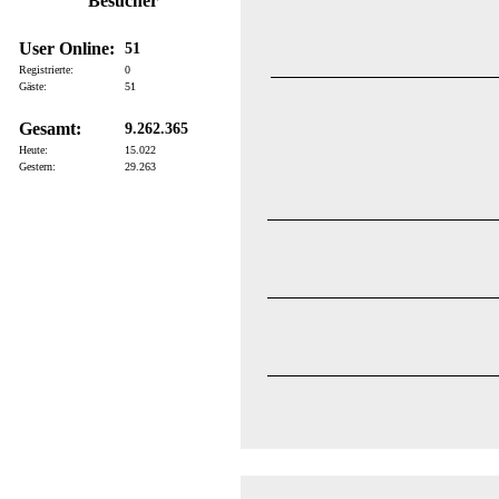
Besucher
User Online:
51
Registrierte:
0
Gäste:
51
Gesamt:
9.262.365
Heute:
15.022
Gestern:
29.263