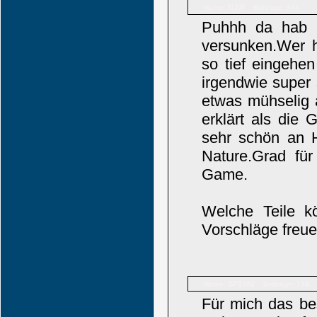
NJW
Name:
Beiträge: 944
Puhhh da hab 
versunken.Wer h
so tief eingehe
irgendwie super
etwas mühselig 
erklärt als die
sehr schön an 
Nature.Grad für
Game.
Welche Teile k
Vorschläge freu
SP1282
Name:
Beiträge: 734
Für mich das be