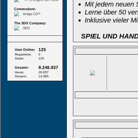
Mit jedem neuen S
Commodore:
Lerne über 50 ve
Amiga CD³²
Inklusive vieler 
The 3DO Company:
3DO
SPIEL UND HAN
Besucher
125
User Online:
Registrierte:
0
Gäste:
125
9.246.937
Gesamt:
Heute:
28.857
Gestern:
13.985