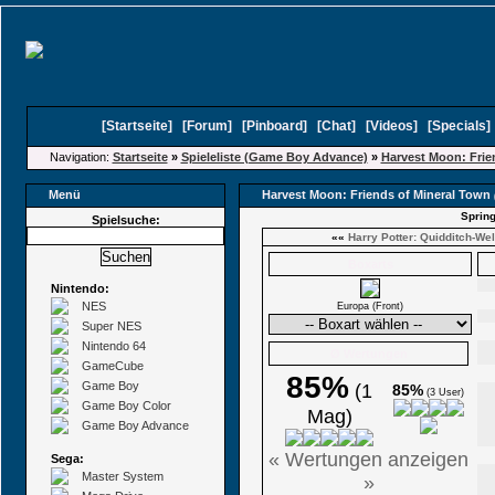
[
Startseite
]
[
Forum
]
[
Pinboard
]
[
Chat
]
[
Videos
]
[
Specials
Navigation:
Startseite
»
Spieleliste (Game Boy Advance)
»
Harvest Moon: Frie
Menü
Harvest Moon: Friends of Mineral Town
Spring
Spielsuche:
««
Harry Potter: Quidditch-We
Boxarts
Nintendo:
NES
Europa (Front)
Super NES
Nintendo 64
Ø Wertungen
GameCube
85%
Game Boy
(1
85%
(3 User)
Game Boy Color
Mag)
Game Boy Advance
« Wertungen anzeigen
Sega:
Master System
»