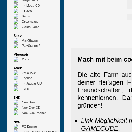
Mega Drive
»
Mega-CD
»
32X
Saturn
Dreamcast
Game Gear
Sony:
PlayStation
PlayStation 2
Microsoft:
Mach mit beim co
Xbox
Atari:
2600 VCS
Die alte Farm aus
Jaguar
deiner fleißigen
»
Jaguar CD
Freundschaften, 
Lynx
kennenlernen. Da
SNK:
Neo Geo
gründen!
Neo Geo CD
Neo Geo Pocket
Link-Möglichkeit
NEC:
PC Engine
GAMECUBE.
»
PC Engine CD-ROM²